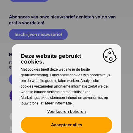
Abonnees van onze nieuwsbrief genieten volop van
gratis voordelen!
Inschrijven nieuwsbrief
House of Entertainment
Deze website gebruikt
cookies.
Gentsesteenweg 514
9300 Aalst
Met cookies biedt deze website je de beste
gebruikservaring. Functionele cookies zijn noodzakelijk
Contacteer ons
om de website goed te laten werken. Analytische
cookies verzamelen anonieme informatie zodat we de
website kunnen verbeteren met statistieken.
Marketingcookies stemmen inhoud en advertenties op
jouw profiel af.
Meer informatie
Voorkeuren beheren
Accepteer alles