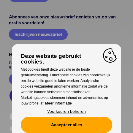
Abonnees van onze nieuwsbrief genieten volop van
gratis voordelen!
Inschrijven nieuwsbrief
House of Entertainment
Deze website gebruikt
cookies.
Gentsesteenweg 514
9300 Aalst
Met cookies biedt deze website je de beste
gebruikservaring. Functionele cookies zijn noodzakelijk
Contacteer ons
om de website goed te laten werken. Analytische
cookies verzamelen anonieme informatie zodat we de
website kunnen verbeteren met statistieken.
Marketingcookies stemmen inhoud en advertenties op
jouw profiel af.
Meer informatie
Voorkeuren beheren
Accepteer alles