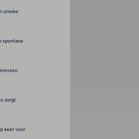
en unieke
n spontane
seressen,
o zorgt
op keer voor