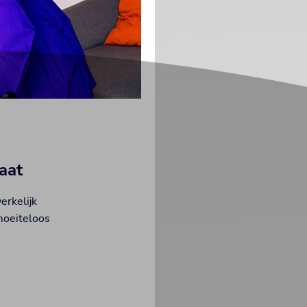
aat
erkelijk
moeiteloos
.