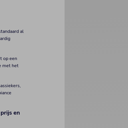
standaard al
ardig
t op een
e met het
assiekers,
biance
prijs en