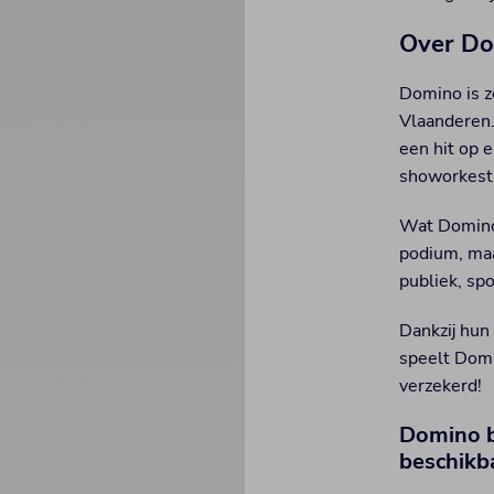
Over D
Domino is z
Vlaanderen.
een hit op 
showorkest
Wat Domino 
podium, maa
publiek, sp
Dankzij hun
speelt Domi
verzekerd!
Domino b
beschikb