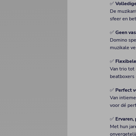
✅
Volledige
De muzikant
sfeer en be
✅
Geen vas
Domino spe
muzikale ve
✅
Flexibele
Van trio to
beatboxers 
✅
Perfect v
Van intieme
voor dé perf
✅
Ervaren,
Met hun jar
onvergetel