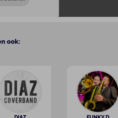
en ook:
DIAZ
FUNKY D