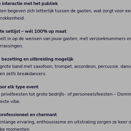
 interactie met het publiek
en begeven zich letterlijk tussen de gasten, wat zorgt voor e
trokkenheid.
te setlijst – wél 100% op maat
elt in op de wensen van jouw gasten, met verzoeknummers e
rrassingen.
 bezetting en uitbreiding mogelijk
t grote band met saxofoon, trompet, accordeon, percussie, dan
en zelfs breakdancers.
oor elk type event
 privéfeesten tot grote bedrijfs- of personeelsfeesten – Domin
ecte vibe.
 professioneel en charmant
enlange ervaring, enthousiasme en uitstraling zorgen ze keer 
ijke momenten.