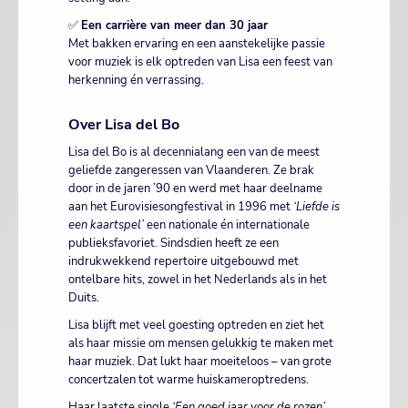
✅
Een carrière van meer dan 30 jaar
Met bakken ervaring en een aanstekelijke passie
voor muziek is elk optreden van Lisa een feest van
herkenning én verrassing.
Over Lisa del Bo
Lisa del Bo is al decennialang een van de meest
geliefde zangeressen van Vlaanderen. Ze brak
door in de jaren ’90 en werd met haar deelname
aan het Eurovisiesongfestival in 1996 met
‘Liefde is
een kaartspel’
een nationale én internationale
publieksfavoriet. Sindsdien heeft ze een
indrukwekkend repertoire uitgebouwd met
ontelbare hits, zowel in het Nederlands als in het
Duits.
Lisa blijft met veel goesting optreden en ziet het
als haar missie om mensen gelukkig te maken met
haar muziek. Dat lukt haar moeiteloos – van grote
concertzalen tot warme huiskameroptredens.
Haar laatste single
‘Een goed jaar voor de rozen’