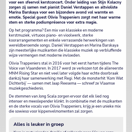
voor een sfeervol kerstconcert. Onder leiding van Stijn Kolacny
zorgen zij samen met pianist Daniel Verstappen en altvioliste
Marina Barskaya voor een bijzondere avond vol warmte en
emotie. Special guest Olivia Trappeniers zorgt met haar warme
stem en sterke podiumprésence voor extra magie.
Op het programma? Een mix van klassieke en moderne
kerstmuziek, virtuoos piano- en vioolwerk, sterke
koorarrangementen en enkele verrassende herwerkingen van
wereldberoemde songs. Daniel Verstappen en Marina Barskaya
zijn meesterlijke muzikanten die klassieke muziek op verbluffende
wijze vermengen met moderne invloeden.
Olivia Trappeniers stal in 2016 voor het eerst harten tijdens The
Voice van Vlaanderen. In 2017 werd ze verkozen tot de allereerste
MNM Rising Star en niet veel later volgde haar echte doorbraak
dankzij haar samenwerking met Regi. Met de monsterhit ‘Kom Wat
Dichterbij’ — samen met Jaap Reesema — schreef ze Vlaamse
muziekgeschiedenis.
De stemmen van Jong Scala zorgen ervoor dat elk lied nog
intenser en meeslepender klinkt. In combinatie met de muzikanten
en de sterke vocals van Olivia Trappeniers, krijg je een unieke mix
die sowieso voor kippenvelmomenten zal zorgen.
Alles is leuker in groep