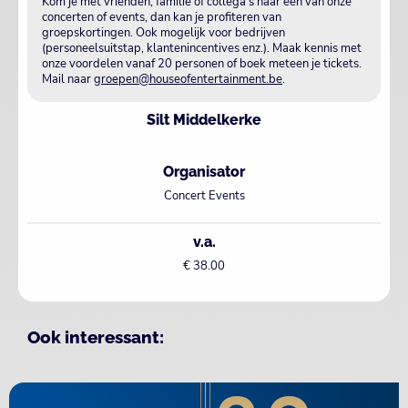
Kom je met vrienden, familie of collega's naar één van onze
concerten of events, dan kan je profiteren van
groepskortingen. Ook mogelijk voor bedrijven
(personeelsuitstap, klantenincentives enz.). Maak kennis met
onze voordelen vanaf 20 personen of boek meteen je tickets.
Mail naar
groepen@houseofentertainment.be
.
Silt Middelkerke
Organisator
Concert Events
v.a.
€ 38.00
Ook interessant: