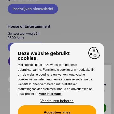
Inschrijven nieuwsbrief
House of Entertainment
Gentsesteenweg 514
9300 Aalst
Contacteer ons
Deze website gebruikt
cookies.
Met cookies biedt deze website je de beste
gebruikservaring. Functionele cookies zijn noodzakelijk
Wil jij genieten van gratis
om de website goed te laten werken. Analytische
voordelen?
cookies verzamelen anonieme informatie zodat we de
Koop als eerste
tickets
,
meet & greets
met je
website kunnen verbeteren met statistieken.
favoriete artiest(en), interessante
kortingen
,
Marketingcookies stemmen inhoud en advertenties op
upgrades
van je tickets en veel meer
jouw profiel af.
Meer informatie
exclusieve voordelen
!
Voorkeuren beheren
Ik wil genieten van deze voordelen!
Accepteer alles