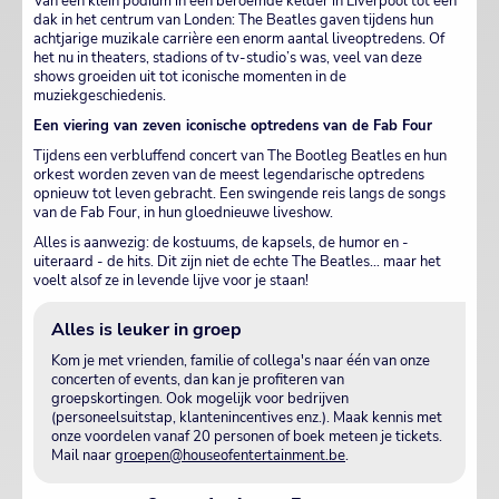
Van een klein podium in een beroemde kelder in Liverpool tot een
dak in het centrum van Londen: The Beatles gaven tijdens hun
achtjarige muzikale carrière een enorm aantal liveoptredens. Of
het nu in theaters, stadions of tv-studio’s was, veel van deze
shows groeiden uit tot iconische momenten in de
muziekgeschiedenis.
Een viering van zeven iconische optredens van de Fab Four
Tijdens een verbluffend concert van The Bootleg Beatles en hun
orkest worden zeven van de meest legendarische optredens
opnieuw tot leven gebracht. Een swingende reis langs de songs
van de Fab Four, in hun gloednieuwe liveshow.
Alles is aanwezig: de kostuums, de kapsels, de humor en -
uiteraard - de hits. Dit zijn niet de echte The Beatles… maar het
voelt alsof ze in levende lijve voor je staan!
Alles is leuker in groep
Kom je met vrienden, familie of collega's naar één van onze
concerten of events, dan kan je profiteren van
groepskortingen. Ook mogelijk voor bedrijven
(personeelsuitstap, klantenincentives enz.). Maak kennis met
onze voordelen vanaf 20 personen of boek meteen je tickets.
Mail naar
groepen@houseofentertainment.be
.