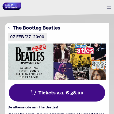
The Bootleg Beatles
07 FEB '27
20:00
Tickets v.a. € 38.00
De ultieme ode aan The Beatles!