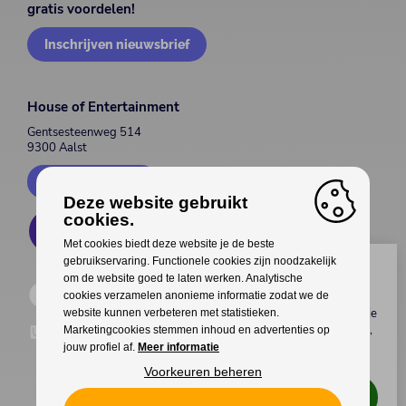
gratis voordelen!
Inschrijven nieuwsbrief
House of Entertainment
Gentsesteenweg 514
9300 Aalst
Contacteer ons
Deze website gebruikt
cookies.
Met cookies biedt deze website je de beste
gebruikservaring. Functionele cookies zijn noodzakelijk
Wil jij genieten van gratis
om de website goed te laten werken. Analytische
voordelen?
cookies verzamelen anonieme informatie zodat we de
Koop als eerste
tickets
,
meet & greets
met je
website kunnen verbeteren met statistieken.
favoriete artiest(en), interessante
kortingen
,
Marketingcookies stemmen inhoud en advertenties op
upgrades
van je tickets en veel meer
jouw profiel af.
Meer informatie
exclusieve voordelen
!
Voorkeuren beheren
Ik wil genieten van deze voordelen!