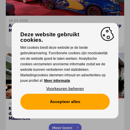
16-01-2026
Aarschotenaar exposeert dit weekend zijn topwagens op
Maastrichtse autobeurs
Deze website gebruikt
cookies.
Meer lezen
Met cookies biedt deze website je de beste
gebruikservaring. Functionele cookies zijn noodzakelijk
om de website goed te laten werken. Analytische
cookies verzamelen anonieme informatie zodat we de
website kunnen verbeteren met statistieken.
Marketingcookies stemmen inhoud en advertenties op
jouw profiel af.
Meer informatie
Voorkeuren beheren
Accepteer alles
16-01-2026
Koen Wauters uit Gijverinkhove (Alveringem) exposeert
dit weekend zijn autokunstwerken op InterClassics
Maastricht
Meer lezen