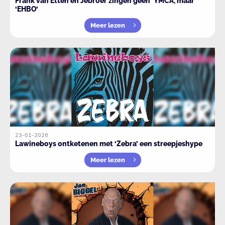
Frank van Etten en Jebroer zingen geen ‘YMCA’, maar
‘EHBO’
Meer lezen
23-01-2026
Lawineboys ontketenen met ‘Zebra’ een streepjeshype
Meer lezen