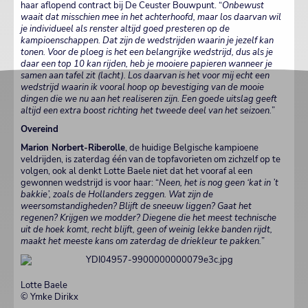
haar aflopend contract bij De Ceuster Bouwpunt. “
Onbewust
waait dat misschien mee in het achterhoofd, maar los daarvan wil
je individueel als renster altijd goed presteren op de
kampioenschappen. Dat zijn de wedstrijden waarin je jezelf kan
tonen. Voor de ploeg is het een belangrijke wedstrijd, dus als je
daar een top 10 kan rijden, heb je mooiere papieren wanneer je
samen aan tafel zit (lacht). Los daarvan is het voor mij echt een
wedstrijd waarin ik vooral hoop op bevestiging van de mooie
dingen die we nu aan het realiseren zijn. Een goede uitslag geeft
altijd een extra boost richting het tweede deel van het seizoen.
”
Overeind
Marion Norbert-Riberolle
, de huidige Belgische kampioene
veldrijden, is zaterdag één van de topfavorieten om zichzelf op te
volgen, ook al denkt Lotte Baele niet dat het vooraf al een
gewonnen wedstrijd is voor haar: “
Neen, het is nog geen ‘kat in ’t
bakkie’, zoals de Hollanders zeggen. Wat zijn de
weersomstandigheden? Blijft de sneeuw liggen? Gaat het
regenen? Krijgen we modder? Diegene die het meest technische
uit de hoek komt, recht blijft, geen of weinig lekke banden rijdt,
maakt het meeste kans om zaterdag de driekleur te pakken.
”
Lotte Baele
© Ymke Dirikx