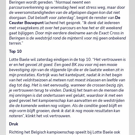
Beringen wordt gereden. “
Normaal neemt een
parcoursverkenning op woensdag heel wat stress weg, maar door
de weersomstandigheden van de afgelopen dagen kon dat niet
doorgaan. Dat belooft voor zaterdag
”, begint de renster van
De
Ceuster Bouwpunt
lachend het gesprek. “
Ik denk dat iedereen
met vraagtekens zit over het parcours en hoe het er dit weekend
gaat bijliggen. Door mijn eerdere deelname aan de Exact Cross in
Beringen is de wedstrijd rond de mijnterril voor mij geen onbekend
terrein.”
Top 10
Lotte Baele wil zaterdag eindigen in de top 10. “
Het vertrouwen is
er en het gevoel zit goed. Een goed BK zou voor mij een mooie
bevestiging zijn van de stijgende lijn die er de laatste weken zit in
mijn prestaties. Kortrijk was het kantelpunt, nadat ik in het begin
van het veldritseizoen al meteen rust moest inlassen en leefde van
dag tot dag. Het is niet eenvoudig, wanneer de crossen bezig zijn,
je vertrouwen terug te vinden. Dankzij het team en de mensen die
mij omringen is dat ondertussen wel gelukt, waardoor ik met een
goed gevoel het kampioenschap kan aanvatten en de wedstrijden
die de komende weken nog volgen. Als de conditie goed blijft en
mijn vorm blijft groeien, denk ik dat ik nog mooie resultaten kan
noteren
”, klinkt het vol vertrouwen.
Druk
Richting het Belgisch kampioenschap speelt bij Lotte Baele ook