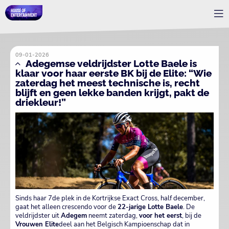
09-01-2026
Adegemse veldrijdster Lotte Baele is
klaar voor haar eerste BK bij de Elite: “Wie
zaterdag het meest technische is, recht
blijft en geen lekke banden krijgt, pakt de
driekleur!”
Sinds haar 7de plek in de Kortrijkse Exact Cross, half december,
gaat het alleen crescendo voor de
22-jarige Lotte Baele
. De
veldrijdster uit
Adegem
neemt zaterdag,
voor het eerst
, bij de
Vrouwen Elite
deel aan het Belgisch Kampioenschap dat in