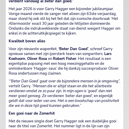
verdient vandaag al beter dan goed.”
Het jaar 2026 is voor Garry Hagger een bijzonder jubileumjaar.
Vorige maand vierde de zanger niet alleen zijn 63ste verjaardag,
maar stond hij ook stil bij het feit dat zijn iconische doorbraak ‘
Het
Allermooiste
’ exact 30 jaar geleden de hitlijsten domineerde.
Ondanks die indrukwekkende staat van dienst weigert Hagger om
enkel in de achteruitkijkspiegel te kijken.
Kwaliteit boven alles
Voor zijn nieuwste wapenfeit,
‘Beter Dan Goed’
, schreef Garry
opnieuw samen met zijn ijzersterk team van songwriters:
Lars
Koehoorn
,
Oliver Rosa
en
Robert Fisher
. Het resultaat is een
eigentijdse popsong met een hoog meezinggehalte en de
onmiskenbare ‘Hagger-saus’ die hij dankzij succesproducer Oliver
Rosa ondertussen mag claimen.
“‘Beter Dan Goed’ gaat over de bijzondere mensen in je omgeving”,
vertelt Garry.
“Mensen die er altijd staan en die het allerbeste
verdienen omdat ze zo puur zijn. In mijn ogen is ‘goed’ dan niet
meer goed genoeg. Ze verdienen ‘beter dan goed’, en eigenlijk
geldt dat voor ieder van ons. Het is een boodschap van positiviteit
die we in deze tijd goed kunnen gebruiken.”
Een gooi naar de Zomerhit
Met de nieuwe single doet Garry Hagger ook een duidelijke gooi
naar de titel van Zomerhit. Het nummer ligt in de lijn van zijn