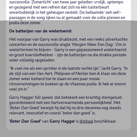
succesvolle ‘
Zomerlicht’
van twee jaar geleden: vrolijk, uptempo
en gezegend met een refrein dat zich na één luisterbeurt
onverbiddelijk in het geheugen nestelt. De befaamde ‘oeh oeh’-
passages in de song lijken nu al gemaakt voor de volle pleinen en
podia deze zomer.
De batterijen van de wielertoerist
Het voorjaar van Garry was drukbezet, met een reeks uitverkochte
concerten en de succesvolle single ‘
Morgen Weer Een Dag’
. Om in
wielertermen te blijven - Garry is een gepassioneerd wielertoerist
en groot koersliefhebber - zijn de batterijen na die drukke periode
weer volledig opgeladen.
“Ik voel me als een sprinter in de laatste rechte lijn”,
lacht Garry.
“In
de stijl van een Van Aert, Philipsen of Merlier ben ik klaar om deze
zomer weer keihard toe te slaan en een paar mooie
ritoverwinningen te boeken op de Vlaamse podia. Ik heb er enorm
veel zin in.”
Garry Hagger
full speed
, dat betekent een krachtig stemgeluid
gecombineerd met een hartverwarmende persoonlijkheid. Met
‘
Beter Dan Goed
’ bewijst hij dat hij na drie decennia nog steeds
relevant, innovatief en vooral ‘beter dan goed’ is.
'
Beter Dan Goed
'
van
Garry Hagger
is
digitaal
beschikbaar.