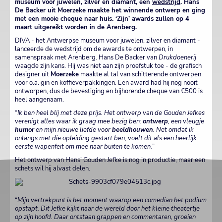
museum voor juwelen, zilver en diamant, een
wedstrijd
. Hans
De Backer uit Moerzeke maakte het winnende ontwerp en ging
met een mooie cheque naar huis. ‘Zijn’ awards zullen op 4
maart uitgereikt worden in de Arenberg.
DIVA - het Antwerpse museum voor juwelen, zilver en diamant -
lanceerde de wedstrijd om de awards te ontwerpen, in
samenspraak met Arenberg. Hans De Backer van
Drukdoenerij
waagde zijn kans. Hij was niet aan zijn proefstuk toe - de grafisch
designer uit
Moerzeke
maakte al tal van schitterende ontwerpen
voor o.a. gin en koffieverpakkingen. Een award had hij nog nooit
ontworpen, dus de bevestiging en bijhorende cheque van €500 is
heel aangenaam.
“
Ik ben heel blij met deze prijs. Het ontwerp van de Gouden Jefkes
verenigt alles waar ik graag mee bezig ben:
ontwerp
, een vleugje
humor
en mijn nieuwe liefde voor
beeldhouwen
. Net omdat ik
onlangs met die opleiding gestart ben, voelt dit als een heerlijk
eerste wapenfeit om mee naar buiten te komen.
”
Het ontwerp van Hans’ Gouden Jefke is nog in productie, maar een
schets wil hij alvast delen.
“
Mijn vertrekpunt is het moment waarop een comedian het podium
opstapt. Dit Jefke kijkt naar de wereld door het kleine theatertje
op zijn hoofd. Daar ontstaan grappen en commentaren, groeien