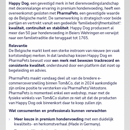
Happy Dog
, een gevestigd merk in het dierenvoedingslandschap
met decennialange ervaring in premium hondenvoeding, heeft een
overeenkomst gesloten met
PharmaPets
, een gevestigde waarde
op de Belgische markt. De samenwerking is strategisch voor beide
partijen en vertrekt vanuit een gedeelde 'familiebedrijfmentaliteit':
kwaliteit, continuïteit en stabiliteit
. Happy Dog produceert al
meer dan 50 jaar hondenvoeding in Beiers Wehringen en verwijst
naar een familietraditie die teruggaat tot 1765.
Relevantie
De Belgische markt kent een sterke instroom van nieuwe (en vaak
kortstondige) merken. In dat landschap kiezen Happy Dog en
PharmaPets bewust voor
een merk met bewezen trackrecord en
consistente kwaliteit
, ondersteund door een platform dat inzet op
begeleiding en advies.
PharmaPets maakt vandaag deel uit van de bredere e-
commerceversnelling binnen Tom&Co, dat in 2024 aankondigde
zijn online positie te versterken via PharmaPets/Vetostore.
PharmaPets is momenteel enkel een webshop, maar met de
fysieke winkels van Tom&Co sluiten ze niet uit dat de producten
van Happy Dog ook binnenkort daar te koop zullen zijn.
Wat consumenten en professionals kunnen verwachten
Meer keuze in premium hondenvoeding
met een duidelijk
kwaliteits- en herkomstverhaal (Made in Germany).