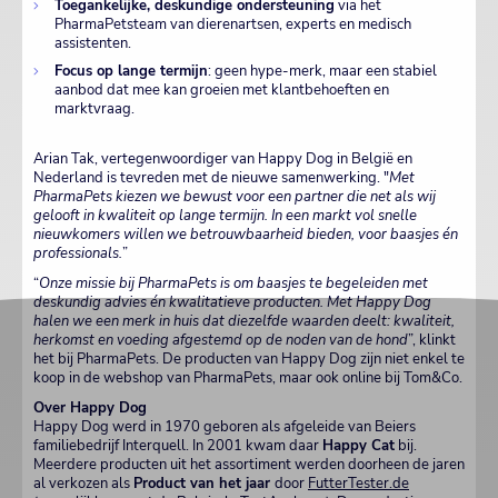
Toegankelijke, deskundige ondersteuning
via het
PharmaPetsteam van dierenartsen, experts en medisch
assistenten.
Focus op lange termijn
: geen hype-merk, maar een stabiel
aanbod dat mee kan groeien met klantbehoeften en
marktvraag.
Arian Tak, vertegenwoordiger van Happy Dog in België en
Nederland is tevreden met de nieuwe samenwerking. "
Met
PharmaPets kiezen we bewust voor een partner die net als wij
gelooft in kwaliteit op lange termijn. In een markt vol snelle
nieuwkomers willen we betrouwbaarheid bieden, voor baasjes én
professionals.
”
“
Onze missie bij PharmaPets is om baasjes te begeleiden met
deskundig advies én kwalitatieve producten. Met Happy Dog
halen we een merk in huis dat diezelfde waarden deelt: kwaliteit,
herkomst en voeding afgestemd op de noden van de hond
”, klinkt
het bij PharmaPets. De producten van Happy Dog zijn niet enkel te
koop in de webshop van PharmaPets, maar ook online bij Tom&Co.
Over Happy Dog
Happy Dog werd in 1970 geboren als afgeleide van Beiers
familiebedrijf Interquell. In 2001 kwam daar
Happy Cat
bij.
Meerdere producten uit het assortiment werden doorheen de jaren
al verkozen als
Product van het jaar
door
FutterTester.de