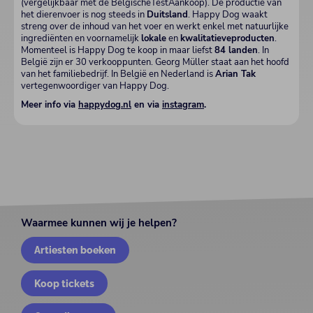
(vergelijkbaar met de BelgischeTestAankoop). De productie van
het dierenvoer is nog steeds in
Duitsland
. Happy Dog waakt
streng over de inhoud van het voer en werkt enkel met natuurlijke
ingrediënten en voornamelijk
lokale
en
kwalitatieve
producten
.
Momenteel is Happy Dog te koop in maar liefst
84 landen
. In
België zijn er 30 verkooppunten. Georg Müller staat aan het hoofd
van het familiebedrijf. In België en Nederland is
Arian Tak
vertegenwoordiger van Happy Dog.
Meer info via
happydog.nl
en via
instagram
.
Waarmee kunnen wij je helpen?
Artiesten boeken
Koop tickets