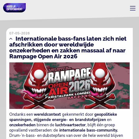
07-05-2026
Internationale bass-fans laten zich niet
afschrikken door wereldwijde
onzekerheden en zakken massaal af naar
Rampage Open Air 2026
Ondanks een
wereldcontext
gekenmerkt door
geopolitieke
spanningen, stijgende energie- en brandstofprijzen
en
onzekerheden
binnen de
luchtvaartsector
, blijft één groep
opvallend vastberaden: de
internationale bass-community.
Drum-’n-bass- en dubstepfans van over de hele wereld blijven