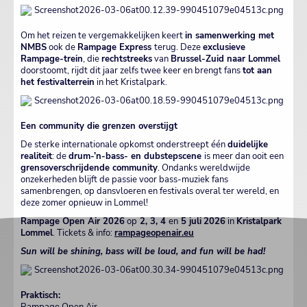
Om het reizen te vergemakkelijken keert
in samenwerking met
NMBS
ook de
Rampage Express
terug. Deze
exclusieve
Rampage-trein
, die
rechtstreeks
van
Brussel-Zuid naar Lommel
doorstoomt, rijdt dit jaar zelfs twee keer en brengt fans
tot aan
het festivalterrein
in het Kristalpark.
Een community die grenzen overstijgt
De sterke internationale opkomst onderstreept één
duidelijke
realiteit
: de
drum-’n-bass- en dubstepscene
is meer dan ooit een
grensoverschrijdende community
. Ondanks wereldwijde
onzekerheden blijft de passie voor bass-muziek fans
samenbrengen, op dansvloeren en festivals overal ter wereld, en
deze zomer opnieuw in Lommel!
Rampage Open Air 2026
op
2, 3, 4
en
5 juli
2026
in
Kristalpark
Lommel
. Tickets & info:
rampageopenair.eu
Sun will be shining, bass will be loud, and fun will be had!
Praktisch:
Rampage Open Air