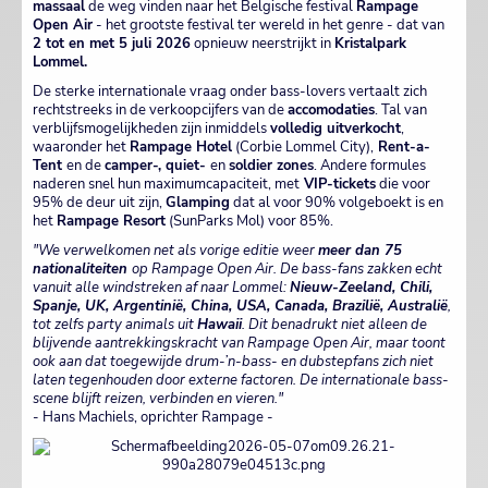
massaal
de weg vinden naar het Belgische festival
Rampage
Open Air
- het grootste festival ter wereld in het genre - dat van
2 tot en met 5 juli 2026
opnieuw neerstrijkt in
Kristalpark
Lommel.
De sterke internationale vraag onder bass-lovers vertaalt zich
rechtstreeks in de verkoopcijfers van de
accomodaties
. Tal van
verblijfsmogelijkheden zijn inmiddels
volledig uitverkocht
,
waaronder het
Rampage Hotel
(Corbie Lommel City),
Rent-a-
Tent
en de
camper-, quiet-
en
soldier zones
. Andere formules
naderen snel hun maximumcapaciteit, met
VIP-tickets
die voor
95% de deur uit zijn,
Glamping
dat al voor 90% volgeboekt is en
het
Rampage Resort
(SunParks Mol) voor 85%.
"We verwelkomen net als vorige editie weer
meer dan 75
nationaliteiten
op Rampage Open Air. De bass-fans zakken echt
vanuit alle windstreken af naar Lommel:
Nieuw-Zeeland, Chili,
Spanje, UK, Argentinië, China, USA, Canada, Brazilië, Australië
,
tot zelfs party animals uit
Hawaii
. Dit benadrukt niet alleen de
blijvende aantrekkingskracht van Rampage Open Air, maar toont
ook aan dat toegewijde drum-’n-bass- en dubstepfans zich niet
laten tegenhouden door externe factoren. De internationale bass-
scene blijft reizen, verbinden en vieren."
- Hans Machiels, oprichter Rampage -