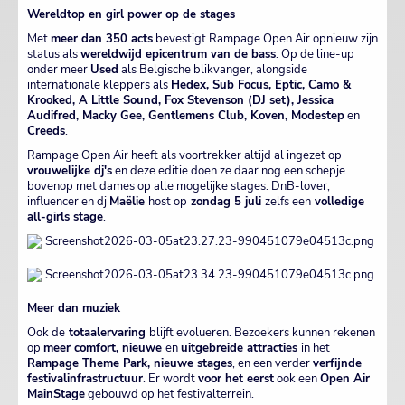
Wereldtop en girl power op de stages
Met
meer dan 350 acts
bevestigt Rampage Open Air opnieuw zijn
status als
wereldwijd epicentrum van de bass
. Op de line-up
onder meer
Used
als Belgische blikvanger, alongside
internationale kleppers als
Hedex, Sub Focus, Eptic, Camo &
Krooked, A Little Sound, Fox Stevenson (DJ set), Jessica
Audifred, Macky Gee, Gentlemens Club, Koven, Modestep
en
Creeds
.
Rampage Open Air heeft als voortrekker altijd al ingezet op
vrouwelijke dj's
en deze editie doen ze daar nog een schepje
bovenop met dames op alle mogelijke stages. DnB-lover,
influencer en dj
Maëlie
host op
zondag 5 juli
zelfs een
volledige
all-girls stage
.
Meer dan muziek
Ook de
totaalervaring
blijft evolueren. Bezoekers kunnen rekenen
op
meer comfort, nieuwe
en
uitgebreide attracties
in het
Rampage Theme Park, nieuwe stages
, en een verder
verfijnde
festivalinfrastructuur
. Er wordt
voor het eers
t
ook een
Open Air
MainStage
gebouwd op het festivalterrein.