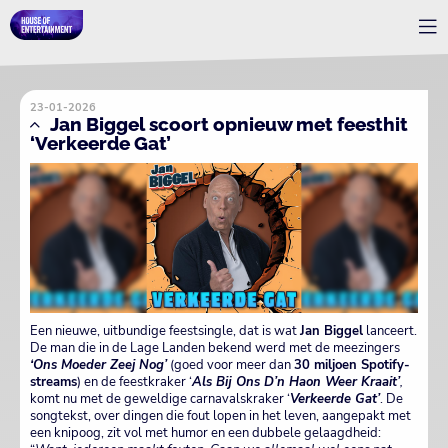
23-01-2026
Jan Biggel scoort opnieuw met feesthit
‘Verkeerde Gat’
Een nieuwe, uitbundige feestsingle, dat is wat
Jan Biggel
lanceert.
De man die in de Lage Landen bekend werd met de meezingers
‘Ons Moeder Zeej Nog’
(goed voor meer dan
30 miljoen Spotify-
streams
) en de feestkraker ‘
A
ls Bij Ons D’n Haon Weer Kraait’
,
komt nu met de geweldige carnavalskraker ‘
Verkeerde Gat’
. De
songtekst, over dingen die fout lopen in het leven, aangepakt met
een knipoog, zit vol met humor en een dubbele gelaagdheid: