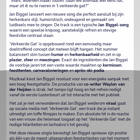
“
Want, iedereen maakt fouten. Gaan we allemaal wel eens nat,
maar zit ik nu te roeren in ’t verkeerde gat?”
Jan Biggel lanceert een nieuwe song die perfect aansluit bij zijn
herkenbare stijl: humoristisch, ondeugend en gemaakt om
luidkeels mee te zingen. De track is een typische
Jan Biggel-song
waarin een speelse knipoog, aanstekelijk refrein en stevige
feestvibe centraal staan.
‘
Verkeerde Gat’
is opgebouwd rond een eenvoudig maar
doeltreffend concept dat meteen blijft hangen. Het nummer
balanceert slim tussen
humor
en
herkenbaarheid
en zet in op
plezier
,
sfeer
en
meezingen
. Exact de ingrediënten die Jan Biggel
de voorbije jaren tot een vaste waarde maakten op
kermissen
,
feesttenten
,
carnavalsvieringen
en
après-ski-podia
.
Muzikaal kiest Jan Biggel resoluut voor een energieke aanpak met
een hoog feestgehalte. De productie van
co-writer Waylon van
der Heijden
is strak, het tempo ligt hoog en het refrein nodigt
vanaf de eerste luisterbeurt uit tot interactie met het publiek.
Het zal je niet verwonderen dat Jan Biggel wederom
viraal
gaat
op sociale media met
‘Verkeerde Gat’
, een track die je instant
uitnodigt om toffe filmpjes te maken. Een absolute hit is de reactie
van een vrouw die helemaal losgaat op het
‘Verkeerde Gat’
met de
nodige hilariteiten en lachsalvo’s tot gevolg.
Met deze nieuwe single bevestigt Jan Biggel opnieuw zijn positie
als één van de meest uitgesproken feestartiesten van het moment.