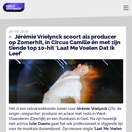
08-08-2025
Jérémie Vrielynck scoort als producer
op Zomerhit, in Circus Camille én met zijn
tiende top 10-hit 'Laat Me Voelen Dat Ik
Leef'
Het is een indrukwekkende zomer voor
Jérémie Vrielynck
(25), de
singer-songwriter, producer en acteur met roots in West-
Vlaanderen (Deerlijk) en een thuisbasis in Geel. Na zijn huwelijk
met actrice
Julie Daems
gaat het ook professioneel in stijgende lijn
voor de muzikale duizendpoot. Zijn nieuwe single
‘Laat Me Voelen