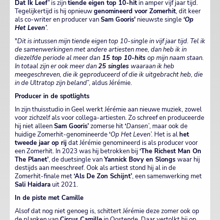
Dat Ik Leef’
is zijn
tiende eigen top 10-hit
in amper vijf jaar tijd.
Tegelijkertijd is hij opnieuw
genomineerd voor Zomerhit
, dit keer
als co-writer en producer van
Sam Gooris'
nieuwste single
‘Op
Het Leven’
.
"
Dit is intussen mijn tiende eigen top 10-single in vijf jaar tijd. Tel ik
de samenwerkingen met andere artiesten mee, dan heb ik in
diezelfde periode al meer dan
15 top 10-hits
op mijn naam staan.
In totaal zijn er ook meer dan
25 singles
waaraan ik heb
meegeschreven, die ik geproduceerd of die ik uitgebracht heb, die
in de Ultratop zijn beland
”, aldus Jérémie.
Producer in de spotlights
In zijn thuisstudio in Geel werkt Jérémie aan nieuwe muziek, zowel
voor zichzelf als voor collega-artiesten. Zo schreef en produceerde
hij niet alleen
Sam Gooris’
zomerse hit
‘
Dansen’
, maar ook de
huidige Zomerhit-genomineerde
‘
Op Het Leven’.
Het is al
het
tweede jaar op rij
dat Jérémie genomineerd is als producer voor
een Zomerhit. In 2023 was hij betrokken bij
‘The Richest Man On
The Planet’
, de duetsingle van
Yannick Bovy en Slongs
waar hij
destijds aan meeschreef. Ook als artiest stond hij al in de
Zomerhit-finale met
‘Als De Zon Schijnt’
, een samenwerking met
Sali Haidara
uit 2021.
In de piste met Camille
Alsof dat nog niet genoeg is, schittert Jérémie deze zomer ook op
de planken van
Circus Camille
in Oostende. Daar vertolkt hij op