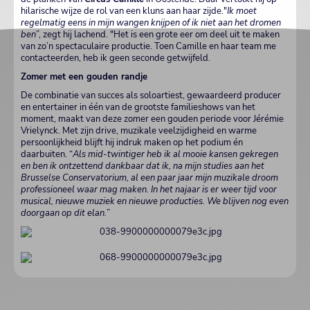
hilarische wijze de rol van een kluns aan haar zijde."
Ik moet
regelmatig eens in mijn wangen knijpen of ik niet aan het dromen
ben
”, zegt hij lachend. "Het is een grote eer om deel uit te maken
van zo’n spectaculaire productie. Toen Camille en haar team me
contacteerden, heb ik geen seconde getwijfeld.
Zomer met een gouden randje
De combinatie van succes als soloartiest, gewaardeerd producer
en entertainer in één van de grootste familieshows van het
moment, maakt van deze zomer een gouden periode voor Jérémie
Vrielynck. Met zijn drive, muzikale veelzijdigheid en warme
persoonlijkheid blijft hij indruk maken op het podium én
daarbuiten. “
Als mid-twintiger heb ik al mooie kansen gekregen
en ben ik ontzettend dankbaar dat ik, na mijn studies aan het
Brusselse Conservatorium, al een paar jaar mijn muzikale droom
professioneel waar mag maken. In het najaar is er weer tijd voor
musical, nieuwe muziek en nieuwe producties. We blijven nog even
doorgaan op dit elan.
”