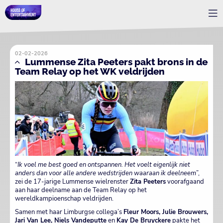
02-02-2026
Lummense Zita Peeters pakt brons in de
Team Relay op het WK veldrijden
“
Ik voel me best goed en ontspannen. Het voelt eigenlijk niet
anders dan voor alle andere wedstrijden waaraan ik deelneem
”,
zei de 17-jarige Lummense wielrenster
Zita Peeters
voorafgaand
aan haar deelname aan de Team Relay op het
wereldkampioenschap veldrijden.
Samen met haar Limburgse collega’s
Fleur Moors, Julie Brouwers,
Jari Van Lee, Niels Vandeputte
en
Kay De Bruyckere
pakte het