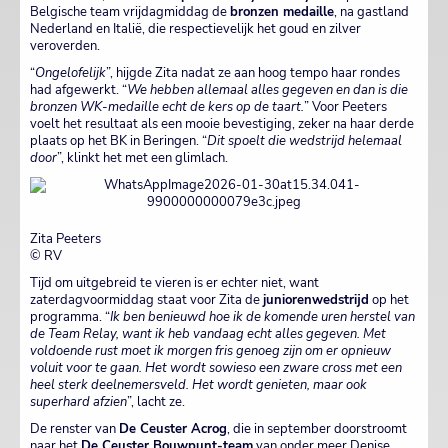
Belgische team vrijdagmiddag de
bronzen medaille
, na gastland
Nederland en Italië, die respectievelijk het goud en zilver
veroverden.
“
Ongelofelijk
”, hijgde Zita nadat ze aan hoog tempo haar rondes
had afgewerkt. “
We hebben allemaal alles gegeven en dan is die
bronzen WK-medaille echt de kers op de taart.
” Voor Peeters
voelt het resultaat als een mooie bevestiging, zeker na haar derde
plaats op het BK in Beringen. “
Dit spoelt die wedstrijd helemaal
door
”, klinkt het met een glimlach.
Zita Peeters
© RV
Tijd om uitgebreid te vieren is er echter niet, want
zaterdagvoormiddag staat voor Zita de
juniorenwedstrijd
op het
programma. “
Ik ben benieuwd hoe ik de komende uren herstel van
de Team Relay, want ik heb vandaag echt alles gegeven. Met
voldoende rust moet ik morgen fris genoeg zijn om er opnieuw
voluit voor te gaan. Het wordt sowieso een zware cross met een
heel sterk deelnemersveld. Het wordt genieten, maar ook
superhard afzien
”, lacht ze.
De renster van
De Ceuster Acrog
, die in september doorstroomt
naar het
De Ceuster Bouwpunt-team
van onder meer Denise