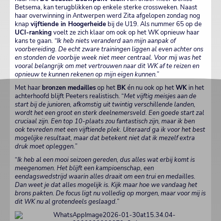
Betsema, kan terugblikken op enkele sterke crossweken. Naast
haar overwinning in Antwerpen werd Zita afgelopen zondag nog
knap
vijftiende in Hoogerheide
bij de U19. Als nummer 65 op de
UCI-ranking
voelt ze zich klaar om ook op het WK opnieuw haar
kans te gaan.
“Ik heb niets veranderd aan mijn aanpak of
voorbereiding. De echt zware trainingen liggen al even achter ons
en stonden de voorbije week niet meer centraal. Voor mij was het
vooral belangrijk om met vertrouwen naar dit WK af te reizen en
opnieuw te kunnen rekenen op mijn eigen kunnen.”
Met haar
bronzen
medailles
op het
BK
én nu ook op het
WK
in het
achterhoofd blijft Peeters realistisch. “
Met vijftig meisjes aan de
start bij de junioren, afkomstig uit twintig verschillende landen,
wordt het een groot en sterk deelnemersveld. Een goede start zal
cruciaal zijn. Een top 10-plaats zou fantastisch zijn, maar ik ben
ook tevreden met een vijftiende plek. Uiteraard ga ik voor het best
mogelijke resultaat, maar dat betekent niet dat ik mezelf extra
druk moet opleggen.
”
“
Ik heb al een mooi seizoen gereden, dus alles wat erbij komt is
meegenomen. Het blijft een kampioenschap, een
eendagswedstrijd waarin alles draait om een trui en medailles.
Dan weet je dat alles mogelijk is. Kijk maar hoe we vandaag het
brons pakten. De focus ligt nu volledig op morgen, maar voor mij is
dit WK nu al grotendeels geslaagd.
”