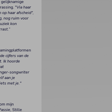
 gelijknamige
assing. "
Via haar
n op haar afscheid",
g, nog ruim voor
muziek kon
rast.”
reamingplatformen
 de cijfers van de
. Ik hoorde
wat
singer-songwriter
lf aan je
ets met je."
 om mijn
assie, Stille