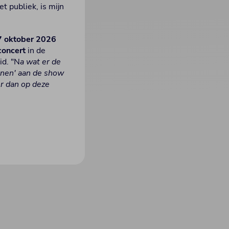
t publiek, is mijn
7 oktober 2026
concert
in de
id. "N
a wat er de
ranen' aan de show
er dan op deze