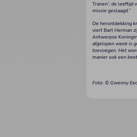
Tranen'; de leeftijd
missie geslaagd.”
De herontdekking kri
viert Bart Herman z
Antwerpse Koningin E
afgelopen week is ge
toevoegen. Het word
manier ook een beetj
Foto: © Gwenny Eec