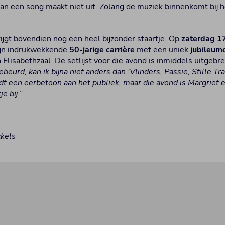
 van een song maakt niet uit. Zolang de muziek binnenkomt bij he
jgt bovendien nog een heel bijzonder staartje. Op
zaterdag 1
ijn indrukwekkende
50-jarige carrière
met een uniek
jubileum
lisabethzaal. De setlijst voor die avond is inmiddels uitgebre
beurd, kan ik bijna niet anders dan 'Vlinders, Passie, Stille T
t een eerbetoon aan het publiek, maar die avond is Margriet 
e bij.”
kels