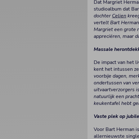
Dat Margriet Herman
studioalbum dat Bar
dochter
Celien
kreeg
vertelt Bart Herman.
Margriet een grote n
appreciëren, maar dat
Massale herontdek
De impact van het l
kent het intussen ze
voorbije dagen, mer
ondertussen van ver
uitvaartverzorgers i
natuurlijk een prach
keukentafel hebt ge
Vaste plek op jubil
Voor Bart Herman is 
allernieuwste single