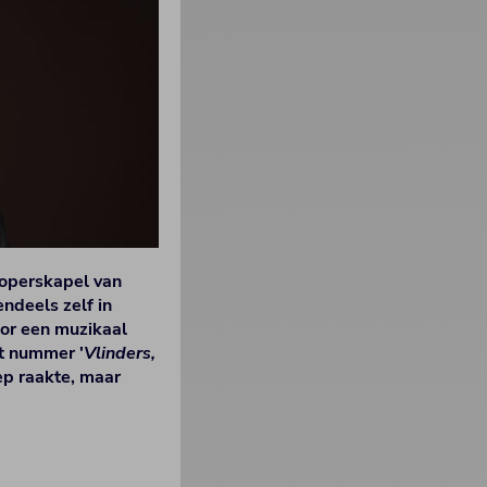
loperskapel van
ndeels zelf in
or een muzikaal
et nummer '
Vlinders,
ep raakte, maar