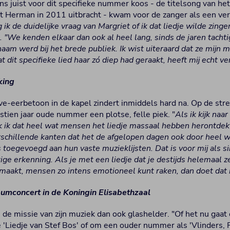
s juist voor dit specifieke nummer koos - de titelsong van het
t Herman in 2011 uitbracht - kwam voor de zanger als een verr
 ik de duidelijke vraag van Margriet of ik dat liedje wilde zinge
 "We kenden elkaar dan ook al heel lang, sinds de jaren tachti
aam werd bij het brede publiek. Ik wist uiteraard dat ze mijn 
 dit specifieke lied haar zó diep had geraakt, heeft mij echt ver
king
ive-eerbetoon in de kapel zindert inmiddels hard na. Op de st
stien jaar oude nummer een plotse, felle piek. "
Als ik kijk naar
k ik dat heel wat mensen het liedje massaal hebben herontdekt
schillende kanten dat het de afgelopen dagen ook door heel 
s toegevoegd aan hun vaste muzieklijsten. Dat is voor mij als 
tige erkenning. Als je met een liedje dat je destijds helemaal ze
maakt, mensen zo intens emotioneel kunt raken, dan doet dat i
eumconcert in de Koningin Elisabethzaal
de missie van zijn muziek dan ook glashelder. "Of het nu gaat
 'Liedje van Stef Bos' of om een ouder nummer als 'Vlinders, P