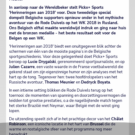
In aanloop naar de Wereldbeker stelt Pickx+ Sports
'Herinneringen aan 2018' voor. Deze tweedelige special
dompelt Belgische supporters opnieuw onder in het mythische
avontuur van de Rode Duivels op het WK 2018 in Rusland.
Ons Belgisch elftal maakte wereldwijd indruk en ging naar huis
met de bronzen medaille - het beste resultaat ooit voor de
Belgen op een WK.
'Herinneringen aan 2018' biedt een onuitgegeven blik achter de
schermen van één van de mooiste pagina’s in de Belgische
sportgeschiedenis. Voor deze gelegenheid doet Pickx+ Sports
beroep op
Lucie Drygalski
, gerenommeerd sportjournaliste, en op
Julien Cazarre
, een vaste waarde in de Franse voetbalwereld die
gekend staat om zijn eigenzinnige humor en zijn analyses met het
hart op de tong. Tegenover hen: twee hoofdrolspelers van het
Russische avontuur,
Thomas Meunier
en
Dedryck Boyata
.
In een intieme setting blikken de Rode Duivels terug op het
toernooi: de momenten van spanning en doorzettingsvermogen die
leidden tot grootse prestaties, o.a de nagelbijtende match tegen
het sterke Brazilië met Neymar, waar België met de winst ging
lopen.
De uitzending speelt zich af in het prachtige decor van het
Châlet
Robinson
, een iconische locatie in het hart van
Brussel
die de
warme en nostalgische sfeer van het programma nog meer
benadrukt.