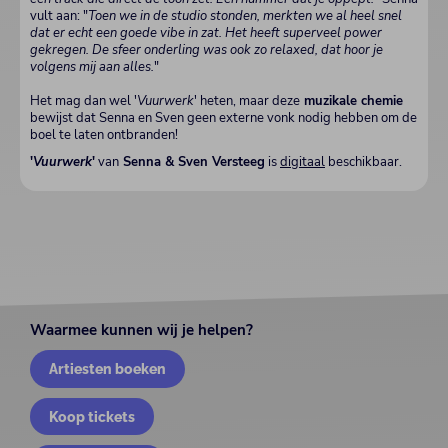
vult aan: "
Toen we in de studio stonden, merkten we al heel snel
dat er echt een goede vibe in zat. Het heeft superveel power
gekregen. De sfeer onderling was ook zo relaxed, dat hoor je
volgens mij aan alles.
"
Het mag dan wel '
Vuurwerk
' heten, maar deze
muzikale chemie
bewijst dat Senna en Sven geen externe vonk nodig hebben om de
boel te laten ontbranden!
'
Vuurwerk
'
van
Senna & Sven Versteeg
is
digitaal
beschikbaar.
Waarmee kunnen wij je helpen?
Artiesten boeken
Koop tickets