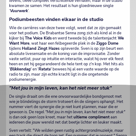
levens, twee compleet verschillende verhalen, maar in de studio
kwamen ze samen. Het resultaat is hun gloednieuwe single
‘
Vuurwerk
’.
Podiumbeesten vinden elkaar in de studio
Wie de carrières van deze twee volgt, weet dat ze zijn gemaakt
voor het podium. De Brabantse Senna zong zich als kind al in de
kijker bij
The Voice Kids
en werd tweede bij de talentenjacht
We
Want More
, wat haar een felbegeerde plek in de
Ziggo Dome
tijdens
Holland Zingt Hazes
opleverde. Sven is op zijn beurt een
absolute livesensatie en de koning van de improvisatie. Zonder
vaste setlist, puur op intuïtie en interactie, walst hij over elk feest
heen en zet hij gegarandeerd de hele tent op z'n kop. Met hits als
'
Blikkendag
' en '
Ratata
' bewees hij al een vaste waarde op de
radio te zijn, maar zijn echte kracht ligt in die ongetemde
podiumenergie.
"Met jou in mijn leven, kan het niet meer stuk"
De single draait om die ene onvoorwaardelijke bondgenoot met
wie je blindelings de storm trotseert én de slingers ophangt. Het
nummer viert de synergie die je niet kunt plannen, maar die er
gewoon is. De regel
"Met jou in mijn leven, kan het niet meer stuk"
is dan ook geen loze kreet, maar het
ultieme compliment
aan
iedereen die jouw wereld net dat beetje lichter en leuker maakt.
Sven vertelt: "
We wilden geen rustig achtergrondmuziekje, maar
een track die direct de toon zet. Een nummer dat je oppept.
" Senna