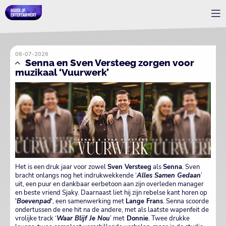
06-07-2026
Senna en Sven Versteeg zorgen voor
muzikaal ‘Vuurwerk’
Het is een druk jaar voor zowel
Sven Versteeg
als
Senna
. Sven
bracht onlangs nog het indrukwekkende ‘
Alles Samen Gedaan
’
uit, een puur en dankbaar eerbetoon aan zijn overleden manager
en beste vriend Sjaky. Daarnaast liet hij zijn rebelse kant horen op
'
Boevenpad
', een samenwerking met
Lange Frans
. Senna scoorde
ondertussen de ene hit na de andere, met als laatste wapenfeit de
vrolijke track ‘
Waar Blijf Je Nou
’ met
Donnie
. Twee drukke