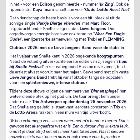
in het - voor een
Edison
genomineerde - nummer ‘
Ik Zing
’. Ook de
rijzende ster
Kaya Imani
schuift aan voor ‘
Oude Liefde Roest Niet
’.
Dat vriendschap de beste basis is voor een hit, bleek al uit de
zonnige single ‘
Parkje Biertje Vrienden
’ met
Marc Floor
,
uitgebracht onder Snelle's eigen label
Lieve Jongens
. Die
ongedwongen energie horen we ook terug op ‘
Weer Een Dagje
Ouder
’, een ijzersterke samenwerking met
Trobi
en
FLEMMING
.
Clubtour 2026: met de Lieve Jongens Band weer de clubs in
Het livejaar van Snelle kent in 2026 ongekende
hoogtepunten
.
Naast de volledig uitverkochte eerste editie van zijn eigen ‘
Thuis
bij Snelle Festival
’
in recreatiegebied Bussloo deze zomer, blikt
de artiest alvast vooruit naar het najaar. Gewapend met zijn vaste
Lieve Jongens Band
trekt hij vanaf oktober langs de popzalen
voor een
splinternieuwe, intense clubtour
.
Tijdens deze shows krijgen de nummers van ‘
Binnenspiegel
’ hun
welverdiende plek op het podium. De tour brengt hem onder
andere naar
Trix Antwerpen
op
donderdag 26 november 2026
.
Dat Snelle erg geliefd is, staat vast: eerdere concerten in
Trix
en
de
Lotto Arena
raakten in een mum van tijd uitverkocht.
“Ik heb echt mega veel zin om weer met m’n band te toeren. Dat is
gewoon het allergaafste wat er is. Een clubtour vind ik extra leuk,
omdat je daar altijd nét iets meer kunt laten zien. Naast nieuwe
muziek en hits van toen en nu is er ook ruimte voor bijzondere