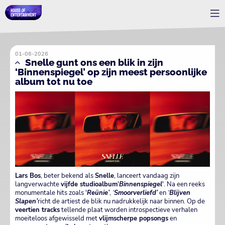
01-06-2026
Snelle gunt ons een blik in zijn
‘Binnenspiegel’ op zijn meest persoonlijke
album tot nu toe
Lars Bos
, beter bekend als
Snelle
, lanceert vandaag zijn
langverwachte
vijfde studioalbum
'
Binnenspiegel
'. Na een reeks
monumentale hits zoals '
Reünie’
,
‘
Smoorverliefd’
en
‘
Blijven
Slapen’
richt de artiest de blik nu nadrukkelijk naar binnen. Op de
veertien tracks
tellende plaat worden introspectieve verhalen
moeiteloos afgewisseld met
vlijmscherpe popsongs
en