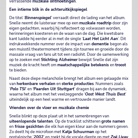
verrassende
muzikale ontmoetingen
.
Een intieme blik in de achteruitkijkspiegel
De titel ‘
Binnenspiegel
’ verraadt direct de lading van het album.
Snelle neemt de luisteraar mee op een
muzikale roadtrip
door zijn
eigen gedachten, waarbij hij reflecteert op volwassen worden,
herinneringen koesteren en de waan van de dag. Die kwetsbare
kant luidde hij eerder al in met de single ‘
Laat Het Licht Aan
’. Dit
indrukwekkende nummer over de impact van
dementie
begon als
een muisstil theatermoment tijdens zijn tournee en groeide door de
massale vraag van fans uit tot een radiohit. Door de samenwerking
op te zoeken met
Stichting Alzheimer
bewijst Snelle dat zijn
muziek de kracht heeft om
maatschappelijke betekenis
en
troost
te bieden.
Naast deze diepe melancholie brengt het album een gelaagde mix
van
herkenbare verhalen
en
sterke producties
. Nummers zoals
‘
Polo TSI
’ en
‘Paarden Uit Stuttgart
’ dragen bij aan de dynamiek,
waarna het album met het veelzeggende ‘
Oost West Thuis Best
’
uiteindelijk op een heel warme en vertrouwde manier landt.
Vrienden over de vloer en muzikale chemie
Snelle blinkt op deze plaat uit in het samenbrengen van
uiteenlopende talenten
. Op de tracklist schitteren
grote namen
en
frisse gezichten
die elk hun eigen kleur aan de nummers geven.
Zo deelt hij de microfoon met
Katja Schuurman
op het
nostalgische ‘
2002
’ en zoekt hij de vocale diepte op met
Zoë Livay