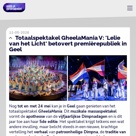
11-05-2026
Totaalspektakel GheelaMania V: 'Lelie
van het Licht' betovert premièrepubliek in
Geel
Nog
tot en met 24 mei
kan je in
Geel
gaan genieten van het
totaalspektakel
GheelaMania
. Dit
muzikale massaspektakel
vormt de
apotheose
van de
vijfjaarlijkse Dimpnadagen
en is dit
jaar toe aan haar
5de editie
. Het spektakel krijgt telkens een wat
andere invulling, maar belicht steeds in een nieuwe, krachtige
vertelling het
verhaal
van
patroonheilige Dimpna
, de
traditie
van