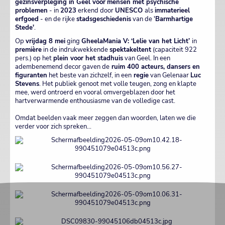
gezinsverpleging in Geel voor
mensen met psychische
problemen
- in
2023
erkend door
UNESCO
als
immaterieel
erfgoed
- en de rijke
stadsgeschiedenis
van de '
Barmhartige
Stede'
.
Op
vrijdag 8 mei
ging
GheelaMania V: ‘Lelie van het Licht’
in
première
in de indrukwekkende
spektakeltent
(capaciteit 922
pers.) op het
plein voor het stadhuis
van Geel. In een
adembenemend decor gaven de
ruim 400 acteurs, dansers en
figuranten
het beste van zichzelf, in een
regie
van Gelenaar
Luc
Stevens
. Het publiek genoot met volle teugen, zong en klapte
mee, werd ontroerd en vooral omvergeblazen door het
hartverwarmende enthousiasme van de volledige cast.
Omdat beelden vaak meer zeggen dan woorden, laten we die
verder voor zich spreken...