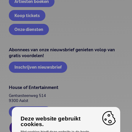
Artiesten boeken
Koop tickets
Onze diensten
Abonnees van onze nieuwsbrief genieten volop van
gratis voordelen!
Inschrijven nieuwsbrief
House of Entertainment
Gentsesteenweg 514
9300 Aalst
Contacteer ons
Deze website gebruikt
cookies.