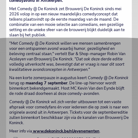
comedyavond in Antwerpen.
Met Comedy @ De Koninck zet Brouwerij De Koninck sinds mei
2026 volop in op een nieuw maandelijks comedyconcept dat
telkens plaatsvindt op de eerste maandag van de maand. De
combinatie van een mooie selectie aan comedians, een gezellige
setting en de unieke sfeer van de brouwerij blijkt duidelijk aan te
slaan bij het publiek.
"
Met Comedy @ De Koninck willen we mensen samenbrengen
voor een ontspannen avond waarbij humor, gezelligheid en
beleving centraal staan
," vertelt Bar & Shop-manager Robin Van
Acoleyen van Brouwerij De Koninck. "
Dat ook deze derde editie
volledig uitverkocht was, bevestigt dat er vraag is naar dit soort
kwalitatieve avondconcepten in Antwerpen.
"
Na een korte zomerpauze in augustus keert
Comedy @ De Koninck
terug op
maandag 7 september
. De line-up hiervoor wordt
binnenkort bekendgemaakt. Host MC Kevin Van den Eynde blijft
de rode draad doorheen al deze comedy-avonden.
Comedy @ De Koninck
wil zich verder uitbouwen tot een vaste
afspraak voor comedyfans én voor iedereen die op zoek is naar een
originele avond uit in Antwerpen. Tickets voor de septembereditie
zullen binnenkort beschikbaar zijn via de kanalen van Brouwerij De
Koninck.
Meer info via
www.dekoninck.be/nl/evenementen
.