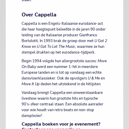
staan.
Over Cappella
Cappella is een Engels-Italiaanse eurodance-act
die haar hoogtepunt beleefde in de jaren 90 onder
leiding van de Italiaanse producer Gianfranco
Bortolotti. In 1993 brak de groep door met
U Got 2
Know
en
U Got To Let The Music
, waarmee ze hun
stempel drukten op het eurodance-tijdperk.
Begin 1994 volgde hun allergrootste succes:
Move
On Baby
werd een nummer 1-hit in meerdere
Europese landen en is tot op vandaag een echte
dansvloerklassieker. Ook de opvolgers
U & Me
en
Move It Up
deden het uitstekend in de hitlijsten.
Vandaag brengt Cappella een onweerstaanbare
liveshow waarin hun grootste hits en typische
90’s-sfeer centraal staan. Een absolute aanrader
voor wie houdt van retro beats en non-stop
dansplezier!
Cappella boeken voor je evenement?