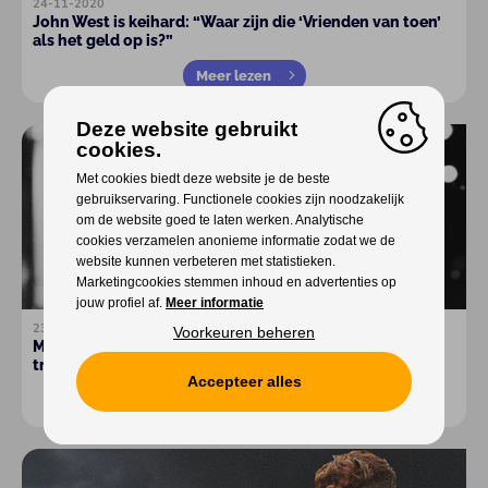
24-11-2020
John West is keihard: “Waar zijn die ‘Vrienden van toen’
als het geld op is?”
Meer lezen
Deze website gebruikt
cookies.
Met cookies biedt deze website je de beste
gebruikservaring. Functionele cookies zijn noodzakelijk
om de website goed te laten werken. Analytische
cookies verzamelen anonieme informatie zodat we de
website kunnen verbeteren met statistieken.
Marketingcookies stemmen inhoud en advertenties op
jouw profiel af.
Meer informatie
23-11-2020
Voorkeuren beheren
Met ‘Centraal Station’ neemt Danique je mee in een
treinsprookje!
Accepteer alles
Meer lezen