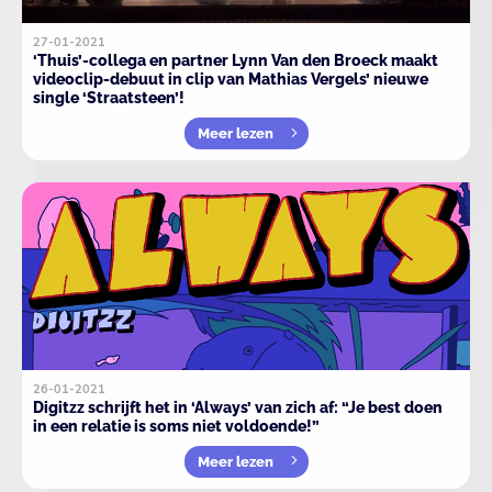
27-01-2021
‘Thuis’-collega en partner Lynn Van den Broeck maakt
videoclip-debuut in clip van Mathias Vergels’ nieuwe
single ‘Straatsteen’!
Meer lezen
26-01-2021
Digitzz schrijft het in ‘Always’ van zich af: “Je best doen
in een relatie is soms niet voldoende!”
Meer lezen