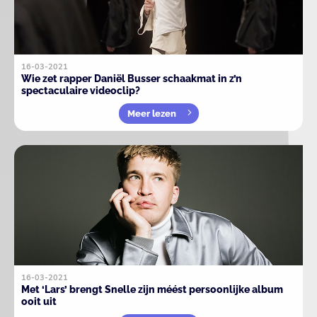
16-03-2021
Wie zet rapper Daniël Busser schaakmat in z’n
spectaculaire videoclip?
Meer lezen
16-03-2021
Met ‘Lars’ brengt Snelle zijn méést persoonlijke album
ooit uit