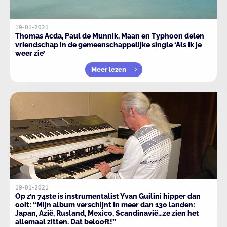
19-01-2021
Thomas Acda, Paul de Munnik, Maan en Typhoon delen
vriendschap in de gemeenschappelijke single ‘Als ik je
weer zie’
Meer lezen
19-01-2021
Op z’n 74ste is instrumentalist Yvan Guilini hipper dan
ooit: “Mijn album verschijnt in meer dan 130 landen:
Japan, Azië, Rusland, Mexico, Scandinavië…ze zien het
allemaal zitten. Dat belooft!”