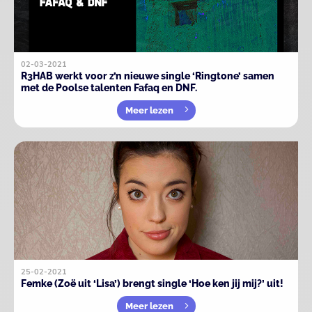
02-03-2021
R3HAB werkt voor z’n nieuwe single ‘Ringtone’ samen
met de Poolse talenten Fafaq en DNF.
Meer lezen
25-02-2021
Femke (Zoë uit ‘Lisa’) brengt single ‘Hoe ken jij mij?’ uit!
Meer lezen