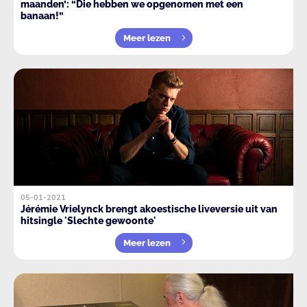
maanden’: “Die hebben we opgenomen met een
banaan!”
Meer lezen
05-01-2021
Jérémie Vrielynck brengt akoestische liveversie uit van
hitsingle 'Slechte gewoonte'
Meer lezen